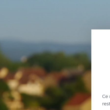
Ce 
res