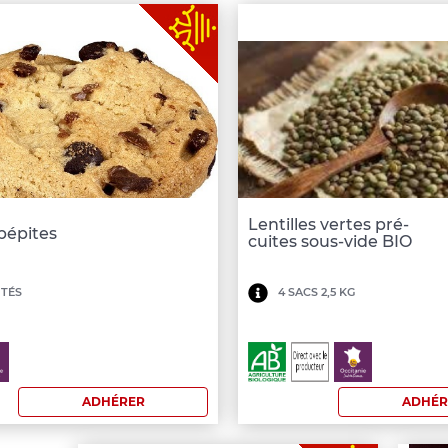
Lentilles vertes pré-
pépites
cuites sous-vide BIO
um
Minimum
ITÉS
4 SACS 2,5 KG
de
nde
commande:
200
ADHÉRER
ADHÉR
€