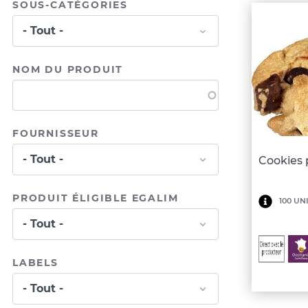
SOUS-CATÉGORIES
NOM DU PRODUIT
FOURNISSEUR
Cookies 
PRODUIT ÉLIGIBLE EGALIM
Minim
100 UN
de
comma
du
LABELS
lot:
100