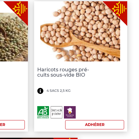
Haricots rouges pré-
cuits sous-vide BIO
Minimum
4 SACS 2,5 KG
de
commande:
200
ER
ADHÉRER
€