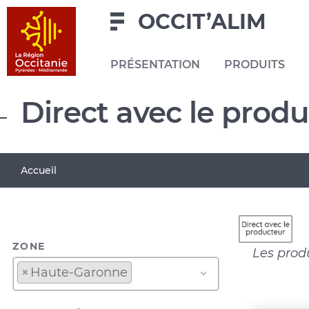
Navigation
Aller
Pied
OCCIT’ALIM
au
de
contenu
page
PRÉSENTATION
PRODUITS
principal
Navigation
Direct avec le prod
principale
Fil
Accueil
d'Ariane
ZONE
Les prod
×
Haute-Garonne