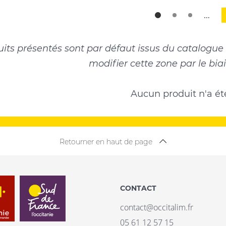
ation
…
Page
Page
Page
courante
uits présentés sont par défaut issus du catalogu
modifier cette zone par le biais
Aucun produit n'a ét
Retourner en haut de page
CONTACT
contact@occitalim.fr
05 61 12 57 15