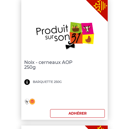
Noix - cerneaux AOP
250g
Minimum
BARQUETTE 250G
de
commande:
150
ADHÉRER
€