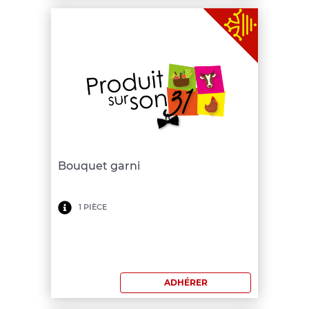
Bouquet garni
Minimum
1 PIÈCE
de
commande:
150
ADHÉRER
€