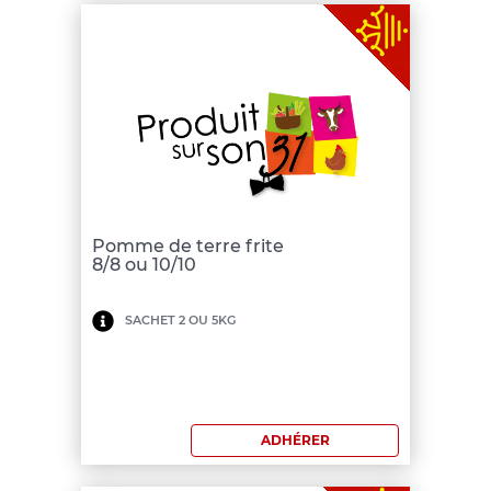
Pomme de terre frite
8/8 ou 10/10
Minimum
SACHET 2 OU 5KG
de
commande:
150
ADHÉRER
€