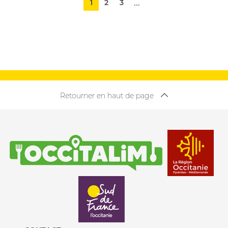
Pagination
…
1
2
3
Retourner en haut de page