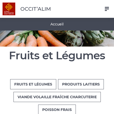
Navigation
Aller
Pied
OCCIT’ALIM
au
de
contenu
page
Fil
Accueil
principal
d'Ariane
Fruits et Légumes
FRUITS ET LÉGUMES
PRODUITS LAITIERS
VIANDE VOLAILLE FRAÎCHE CHARCUTERIE
POISSON FRAIS