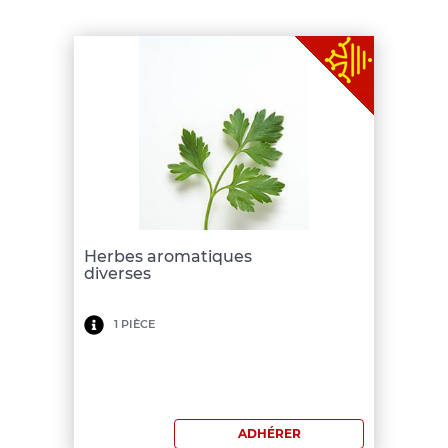
Herbes aromatiques
diverses
Minimum
1 PIÈCE
de
commande:
150
ADHÉRER
€