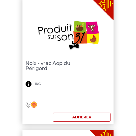
Noix - vrac Aop du
Périgord
Minimum
1KG
de
commande:
150
ADHÉRER
€