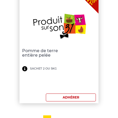
Pomme de terre
entière pelée
Minimum
SACHET 2 OU 5KG
de
commande:
150
ADHÉRER
€