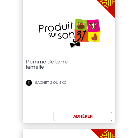
Pomme de terre
lamelle
Minimum
SACHET 2 OU 5KG
de
commande:
150
ADHÉRER
€