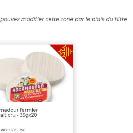
ouvez modifier cette zone par le biais du filtre
madour fermier
ait cru - 35gx20
nimum
 PIÈCES DE 35G