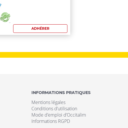
mmande:
0€Pour
ADHÉRER
hérents
s
rénées
entales,
xécution
INFORMATIONS PRATIQUES
Mentions légales
Conditions d’utilisation
Mode d’emploi d’Occitalim
surée
Informations RGPD
r