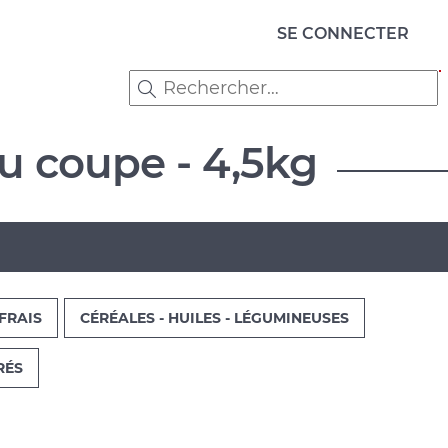
Menu
SE CONNECTER
du
compte
de
ru coupe - 4,5kg
l'utilisateur
FRAIS
CÉRÉALES - HUILES - LÉGUMINEUSES
RÉS