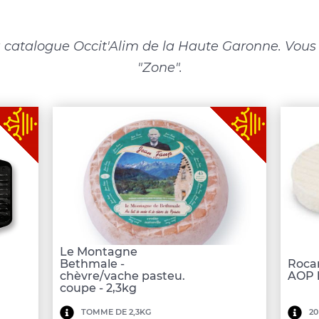
 catalogue Occit'Alim de la Haute Garonne. Vous p
"Zone".
Le Montagne
Bethmale -
Roca
chèvre/vache pasteu.
AOP l
coupe - 2,3kg
Minimum
Mi
TOMME DE 2,3KG
20