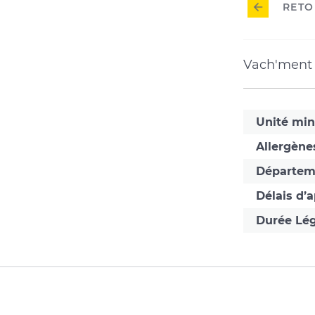
RETO
Vach'ment B
Unité mi
Allergène
Départem
Délais d’
Durée Lég