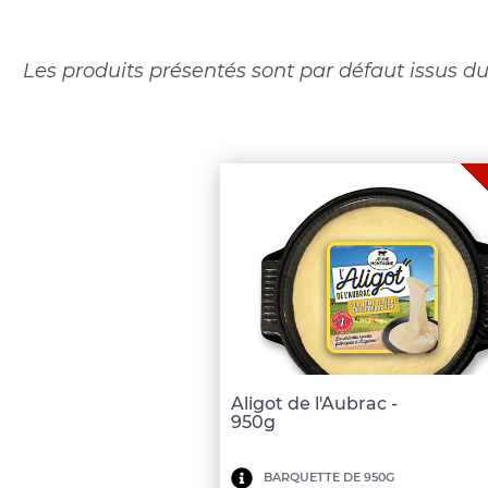
Les produits présentés sont par défaut issus du
Aligot de l'Aubrac -
950g
Minimum
BARQUETTE DE 950G