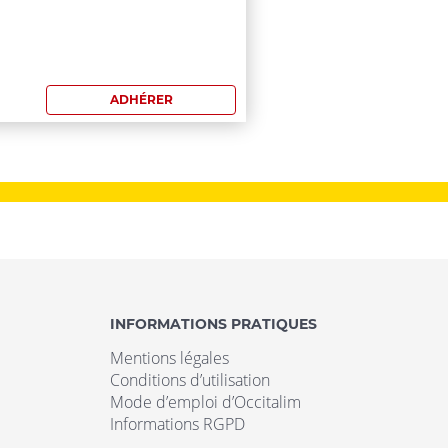
mmande:
0€Pour
ADHÉRER
hérents
s
rénées
entales,
xécution
INFORMATIONS PRATIQUES
Mentions légales
Conditions d’utilisation
Mode d’emploi d’Occitalim
surée
Informations RGPD
r