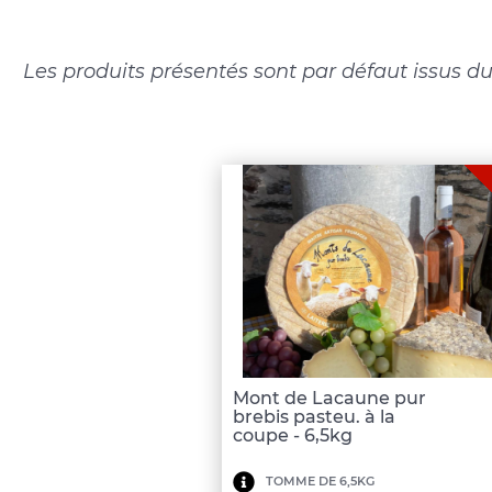
Les produits présentés sont par défaut issus du
Mont de Lacaune pur
brebis pasteu. à la
coupe - 6,5kg
Minimum
TOMME DE 6,5KG