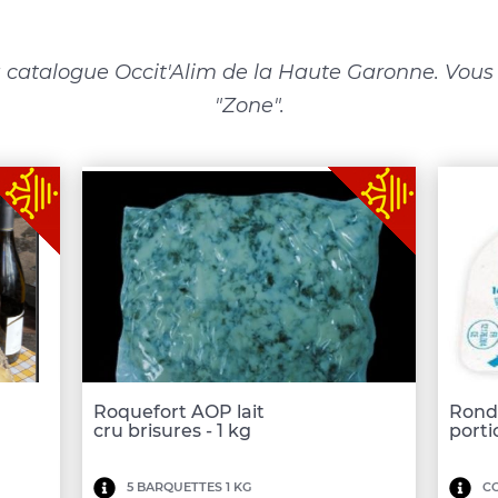
 catalogue Occit'Alim de la Haute Garonne. Vous p
"Zone".
Roquefort AOP lait
Rond
cru brisures - 1 kg
porti
Minimum
Mi
5 BARQUETTES 1 KG
CO