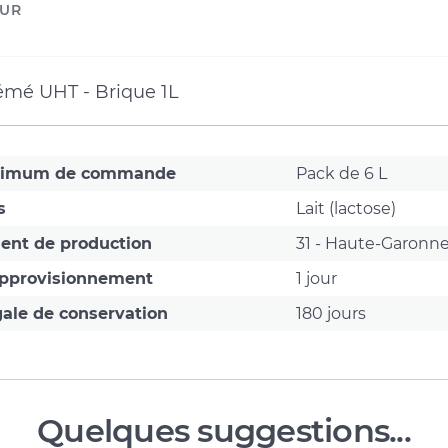
UR
rémé UHT - Brique 1L
nimum de commande
Pack de 6 L
s
Lait (lactose)
ent de production
31 - Haute-Garonn
approvisionnement
1 jour
ale de conservation
180 jours
Quelques suggestions...