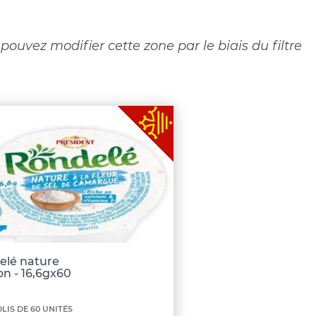
ouvez modifier cette zone par le biais du filtre
elé nature
on - 16,6gx60
nimum
LIS DE 60 UNITÉS