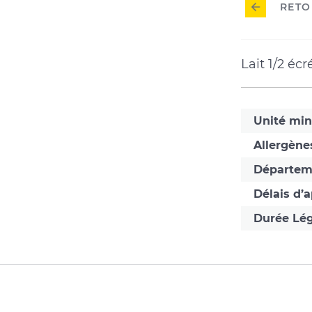
RETO
Lait 1/2 éc
Unité mi
Allergène
Départem
Délais d’
Durée Lég