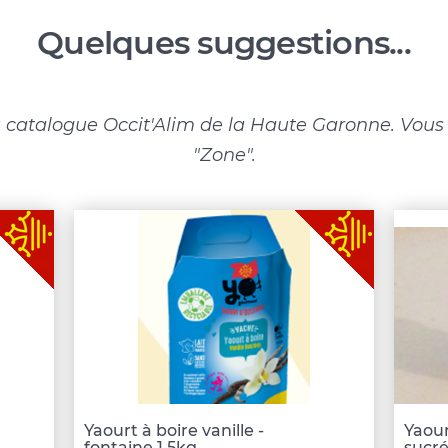
Quelques suggestions...
 catalogue Occit'Alim de la Haute Garonne. Vous p
"Zone".
Yaourt à boire vanille -
Yaour
fontaine 1,5kg
sucré