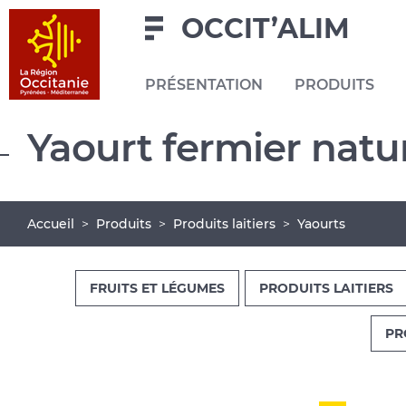
Navigation
Aller
Pied
OCCIT’ALIM
au
de
contenu
page
PRÉSENTATION
PRODUITS
principal
Navigation
Yaourt fermier natur
principale
Fil
Accueil
Produits
Produits laitiers
Yaourts
d'Ariane
FRUITS ET LÉGUMES
PRODUITS LAITIERS
PR