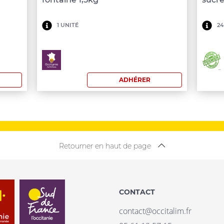
Minimum
Mi
1 UNITÉ
24
de
de
commande:
co
100
10
ADHÉRER
€
€
Retourner en haut de page
CONTACT
contact@occitalim.fr