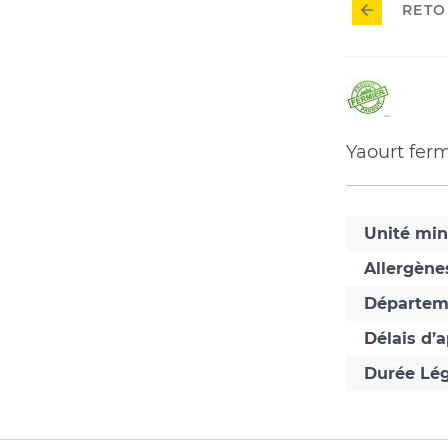
RETO
Produi
fermie
Yaourt ferm
Unité mi
Allergène
Départem
Délais d’
Durée Lég