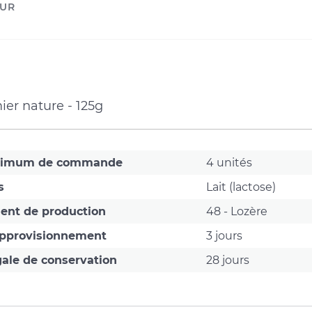
UR
t
r
ier nature - 125g
nimum de commande
4 unités
s
Lait (lactose)
ent de production
48 - Lozère
approvisionnement
3 jours
ale de conservation
28 jours