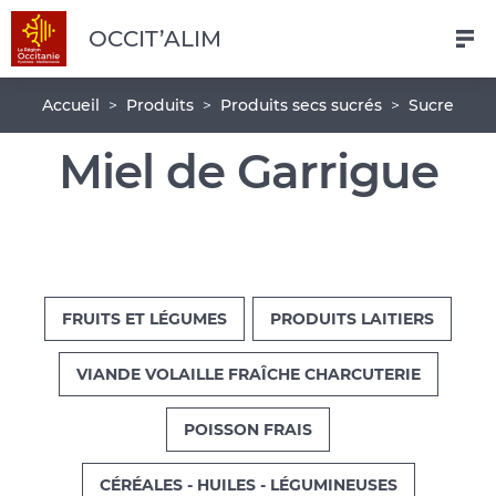
Navigation
Aller
Pied
OCCIT’ALIM
au
de
contenu
page
Fil
Accueil
Produits
Produits secs sucrés
Sucre
principal
d'Ariane
Miel de Garrigue
FRUITS ET LÉGUMES
PRODUITS LAITIERS
VIANDE VOLAILLE FRAÎCHE CHARCUTERIE
POISSON FRAIS
CÉRÉALES - HUILES - LÉGUMINEUSES