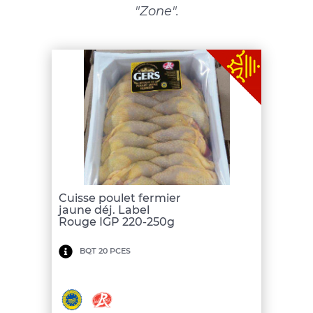
"Zone".
Cuisse poulet fermier
jaune déj. Label
Rouge IGP 220-250g
Minimum
BQT 20 PCES
de
commande:
150