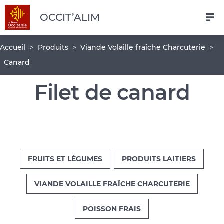
Navigation
Aller
Pied
OCCIT’ALIM
au
de
contenu
page
Fil
Accueil
Produits
Viande Volaille fraîche Charcuterie
principal
d'Ariane
Canard
Filet de canard
FRUITS ET LÉGUMES
PRODUITS LAITIERS
VIANDE VOLAILLE FRAÎCHE CHARCUTERIE
POISSON FRAIS