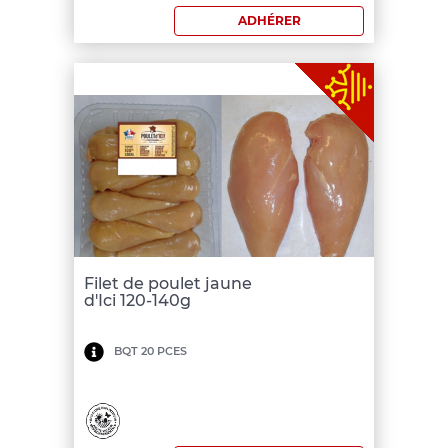
ADHÉRER
€
Filet de poulet jaune
d'Ici 120-140g
Minimum
BQT 20 PCES
de
commande:
150