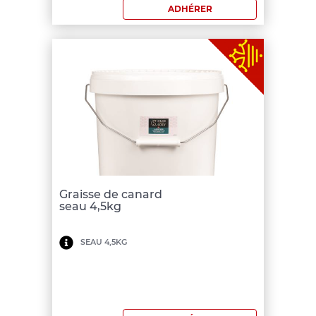
ADHÉRER
€
Graisse de canard
seau 4,5kg
Minimum
SEAU 4,5KG
de
commande:
150