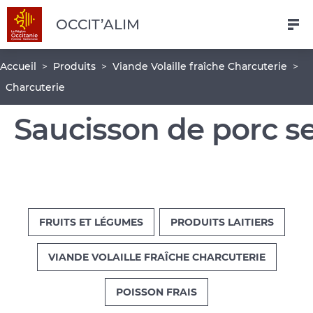
Navigation
Aller
Pied
OCCIT’ALIM
au
de
contenu
page
Fil
Accueil
Produits
Viande Volaille fraîche Charcuterie
principal
d'Ariane
Charcuterie
Saucisson de porc se
FRUITS ET LÉGUMES
PRODUITS LAITIERS
VIANDE VOLAILLE FRAÎCHE CHARCUTERIE
POISSON FRAIS