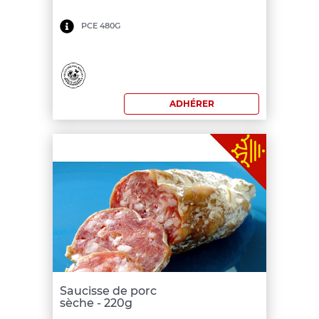
Minimum
PCE 480G
de
commande:
180
ADHÉRER
€
Saucisse de porc
sèche - 220g