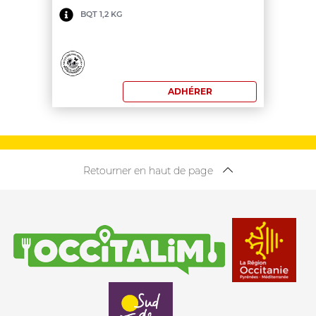
Minimum
BQT 1,2 KG
de
commande:
180
ADHÉRER
€
Retourner en haut de page