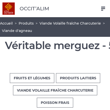
Navigation
Aller
Pied
OCCIT’ALIM
au
de
contenu
page
Fil
Accueil
Produits
Viande Volaille fraîche Charcuterie
principal
d'Ariane
Viande d'agneau
Véritable merguez -
FRUITS ET LÉGUMES
PRODUITS LAITIERS
VIANDE VOLAILLE FRAÎCHE CHARCUTERIE
POISSON FRAIS