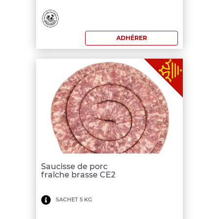
commande:
180
ADHÉRER
€
Saucisse de porc
fraîche brasse CE2
Minimum
SACHET 5 KG
de