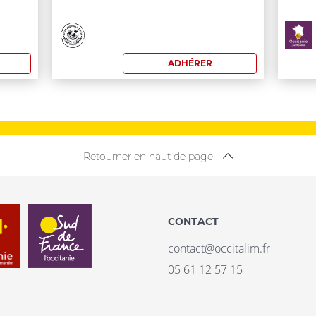
de
de
commande:
co
0
0
ADHÉRER
€
€
Retourner en haut de page
CONTACT
contact@occitalim.fr
05 61 12 57 15