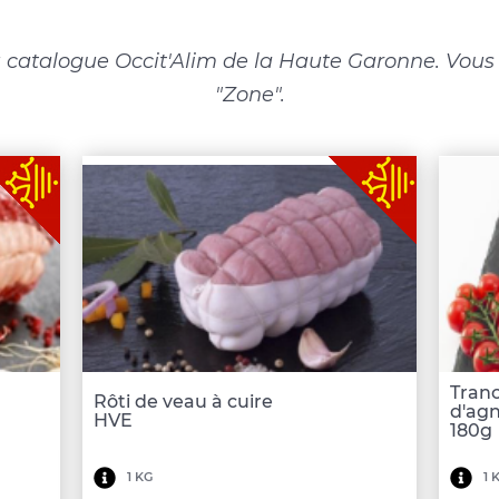
 catalogue Occit'Alim de la Haute Garonne. Vous p
"Zone".
Tranc
Rôti de veau à cuire
d'agn
HVE
180g
Minimum
Mi
1 KG
1 