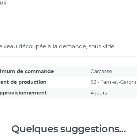
UR
e
e veau découpée à la demande, sous vide
onnementale)
nimum de commande
Carcasse
ent de production
82 - Tarn-et-Garon
approvisionnement
4 jours
Quelques suggestions...