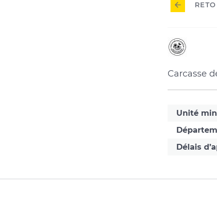
RETO
HVE
(Haut
Carcasse d
Valeur
Envir
Unité mi
Départem
Délais d’