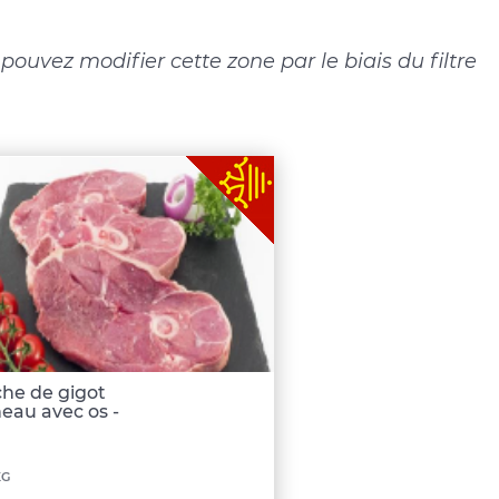
ouvez modifier cette zone par le biais du filtre
he de gigot
eau avec os -
nimum
KG