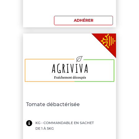
commande:
200
ADHÉRER
€
Tomate débactérisée
Minimum
KG - COMMANDABLE EN SACHET
DE 1 À 5KG
de