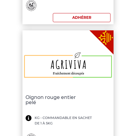
commande:
200
ADHÉRER
€
Oignon rouge entier
pelé
Minimum
KG - COMMANDABLE EN SACHET
DE 1 À 5KG
de
commande: