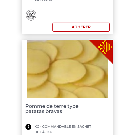
de
commande:
200
ADHÉRER
€
Pomme de terre type
patatas bravas
Minimum
KG - COMMANDABLE EN SACHET
DE 1 À 5KG
de