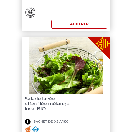
commande:
200
ADHÉRER
€
Salade lavée
effeuillée mélange
local BIO
Minimum
SACHET DE 0,5 À 1KG
de