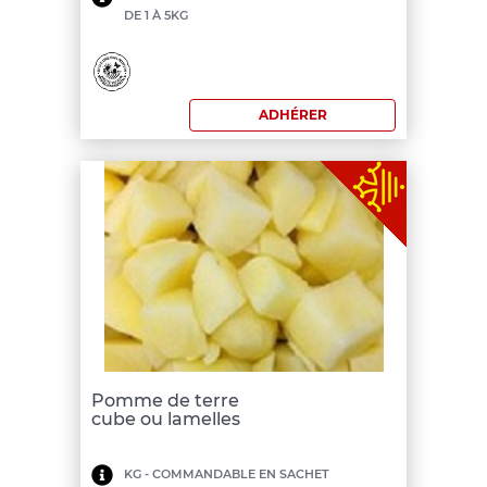
DE 1 À 5KG
de
commande:
200
ADHÉRER
€
Pomme de terre
cube ou lamelles
Minimum
KG - COMMANDABLE EN SACHET