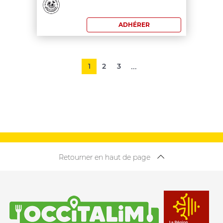
200
ADHÉRER
€
Pagination
…
1
2
3
Retourner en haut de page