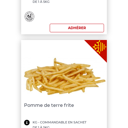
DE 1 À 5KG
de
commande:
200
ADHÉRER
€
Pomme de terre frite
Minimum
KG - COMMANDABLE EN SACHET
DE 1 À 5KG