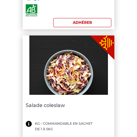
commande:
200
ADHÉRER
€
Salade coleslaw
Minimum
KG - COMMANDABLE EN SACHET
DE 1 À 5KG
de