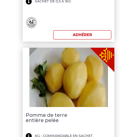
SACHET DE 0,5 À 1KG
de
commande:
200
ADHÉRER
€
Pomme de terre
entière pelée
Minimum
KG - COMMANDABLE EN SACHET