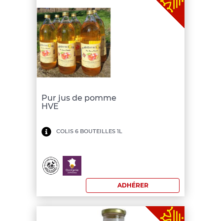
Pur jus de pomme
HVE
Minimum
COLIS 6 BOUTEILLES 1L
de
commande:
50
ADHÉRER
€