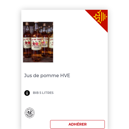
Jus de pomme HVE
Minimum
BIB 5 LITRES
de
commande:
200
ADHÉRER
€