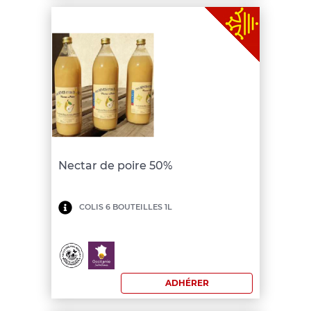
Nectar de poire 50%
Minimum
COLIS 6 BOUTEILLES 1L
de
commande:
150
ADHÉRER
€