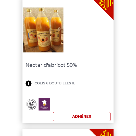
Nectar d'abricot 50%
Minimum
COLIS 6 BOUTEILLES 1L
de
commande:
150
ADHÉRER
€