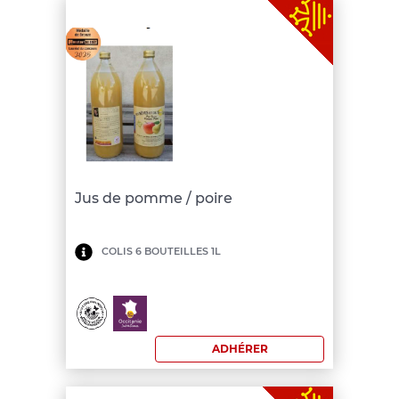
Jus de pomme / poire
Minimum
COLIS 6 BOUTEILLES 1L
de
commande:
150
ADHÉRER
€