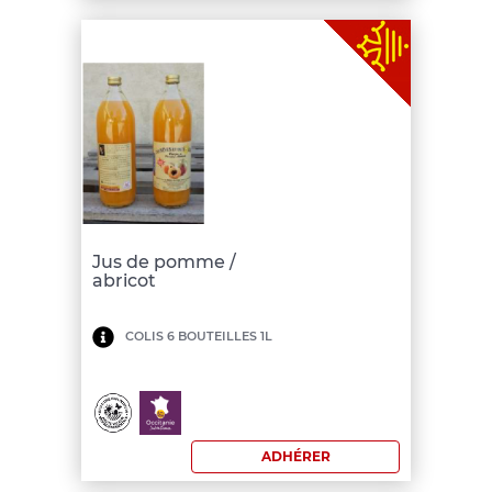
Jus de pomme /
abricot
Minimum
COLIS 6 BOUTEILLES 1L
de
commande:
150
ADHÉRER
€