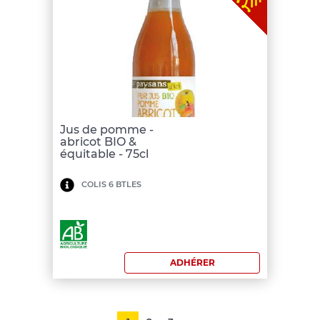
Jus de pomme -
abricot BIO &
équitable - 75cl
Minimum
COLIS 6 BTLES
de
commande:
0€
ADHÉRER