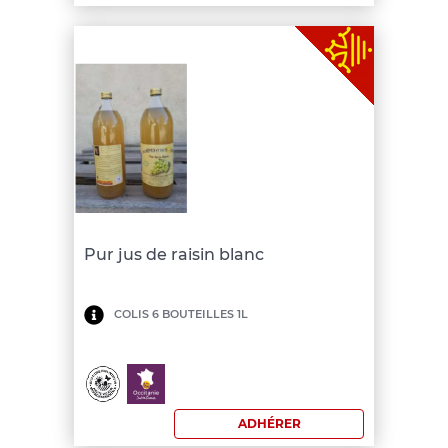
Pur jus de raisin blanc
Minimum
COLIS 6 BOUTEILLES 1L
de
commande:
150
ADHÉRER
€