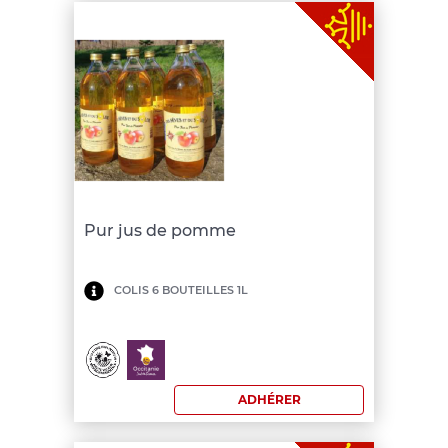
Pur jus de pomme
Minimum
COLIS 6 BOUTEILLES 1L
de
commande:
150
ADHÉRER
€