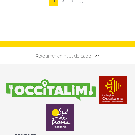
Pagination
…
1
2
3
Retourner en haut de page