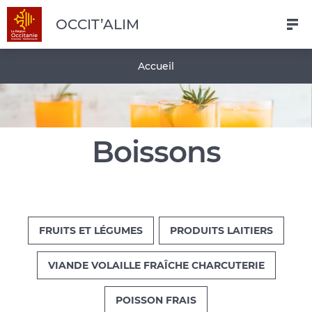
Navigation
Aller
Pied
OCCIT’ALIM
au
de
contenu
page
Fil
Accueil
principal
d'Ariane
Boissons
FRUITS ET LÉGUMES
PRODUITS LAITIERS
VIANDE VOLAILLE FRAÎCHE CHARCUTERIE
POISSON FRAIS