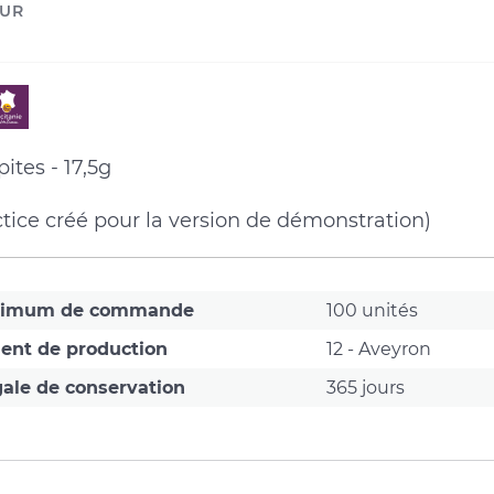
UR
Sud
de
ites - 17,5g
France
ctice créé pour la version de démonstration)
cteur
nimum de commande
100 unités
ent de production
12 - Aveyron
ale de conservation
365 jours