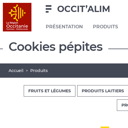
Navigation
Aller
Pied
OCCIT’ALIM
au
de
contenu
page
PRÉSENTATION
PRODUITS
principal
Navigation
Cookies pépites
principale
Fil
Accueil
Produits
d'Ariane
FRUITS ET LÉGUMES
PRODUITS LAITIERS
PR