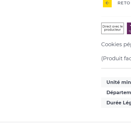
RETO
Direct
avec
Cookies pép
le
(Produit fa
produ
Unité mi
Départem
Durée Lég