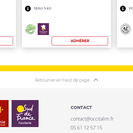
Minimum
Mi
SEAU 5 KG
PC
de
de
commande
co
du
18
ADHÉRER
lot:
€
100
€
Retourner en haut de page
CONTACT
contact@occitalim.fr
05 61 12 57 15